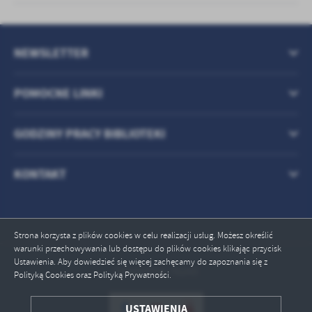
NEWSLETTER
POMOCNE LINKI
GODZINY PRACY BIBLIOTEKI
KONTAKT
Strona korzysta z plików cookies w celu realizacji usług. Możesz określić
warunki przechowywania lub dostępu do plików cookies klikając przycisk
Ustawienia. Aby dowiedzieć się więcej zachęcamy do zapoznania się z
Odwiedzin: 76243
Polityką Cookies oraz Polityką Prywatności.
ZAPISZ WYBRANE
USTAWIENIA